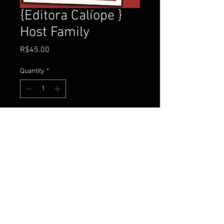
{Editora Calíope }
Host Family
Price
R$45.00
Quantity
*
Add to Cart
Buy Now
Descrição
Sinopse:
Scott é um professor universitário, pai 