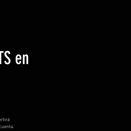
TS en
rtirá
cuenta.