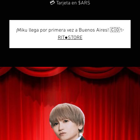
💳 Tarjeta en $ARS
¡Miku llega por primera vez a Buenos Aires! 🇨🇴✨
RIT●STORE