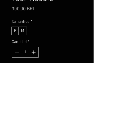
Precio
300,00 BRL
Tamanhos
*
P
M
Cantidad
*
Agregar al carrito
Realizar compra
Moletom especialmente feito para os 
Cafekkos. 
Sudadera oficial especialmente creada 
para los Caffekos. 