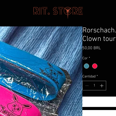
Rorschach.
Clown tou
Precio
50,00 BRL
Cor
*
Cantidad
*