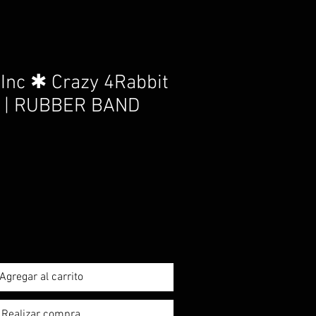
Inc ✱ Crazy 4Rabbit
r | RUBBER BAND
Agregar al carrito
Realizar compra