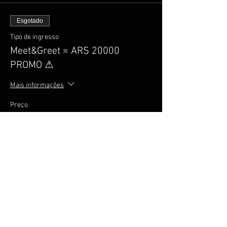
Esgotado
Tipo de ingresso
Meet&Greet ≈ ARS 20000
PROMO ⚠
Mais informações
Preço
R$ 76,00
+R$ 11,40
+ R$ 2,19 de taxa de serviço de
Encargos
ingresso
Tipo de ingresso
Meet & Greet ≈ ARS 50000
Mais informações