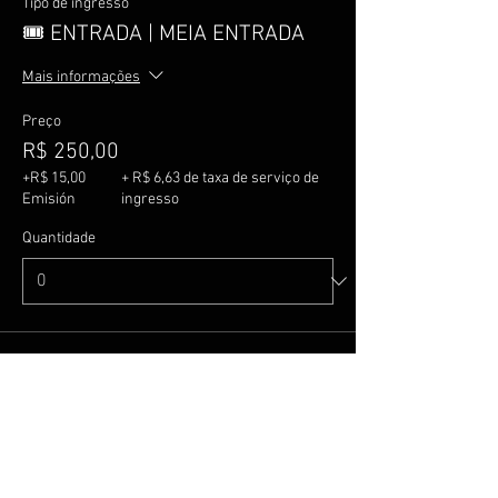
Tipo de ingresso
🎟️ ENTRADA | MEIA ENTRADA
Mais informações
Preço
R$ 250,00
+R$ 15,00
+ R$ 6,63 de taxa de serviço de
Emisión
ingresso
Quantidade
Tipo de ingresso
🎟️ LOTE SOCIAL | DOAÇÃO
Mais informações
Preço