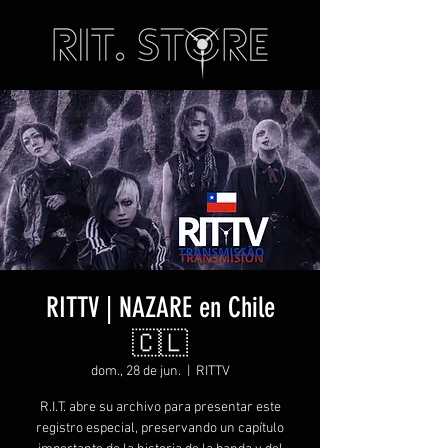
RITTV | NAZARE en Chile
🇨🇱
dom., 28 de jun.
  |  
RITTV
R.I.T. abre su archivo para presentar este
registro especial, preservando un capítulo