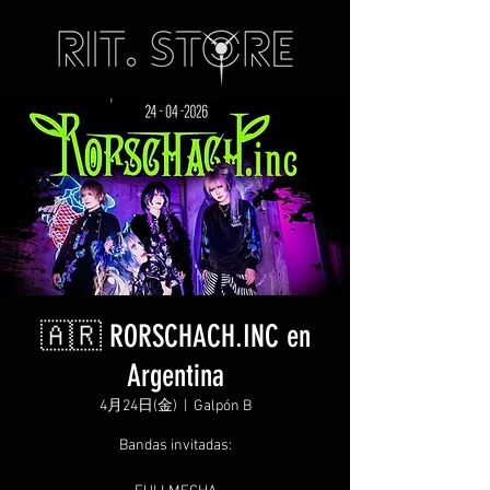
🇦🇷 RORSCHACH.INC en
Argentina
4月24日(金)
  |  
Galpón B
Bandas invitadas: