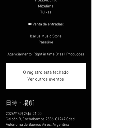
FULLMECHA
Mizulima
Tulkas
🎟️ Venta de entradas:
Icarus Music Store
Passline
Agenciamento: Right in time Brasil Produções
O registro está fechado
Ver outros eventos
日時・場所
2026年4月24日 21:00
Galpón B, Cochabamba 2536, C1247 Cdad.
Autónoma de Buenos Aires, Argentina