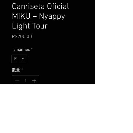
Camiseta Oficial
MIKU – Nyappy
Light Tour
価
R$200.00
格
Tamanhos
*
P
M
数量
*
カートに追加する
今すぐ購入
Viva e eternize a experiência de uma 