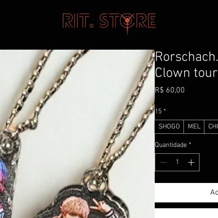
Rorschach.
Clown tour
Preço
R$ 60,00
15
*
SHOGO
MEL
CH
Quantidade
*
Ad