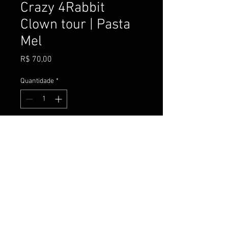
Crazy 4Rabbit
Clown tour | Pasta
Mel
Preço
R$ 70,00
Quantidade
*
Adicionar ao carrinho
Comprar
Pasta exclusiva da turnê
Venda por reserva autorizada pela 
RIT●STORE.