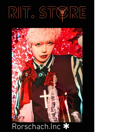
Rorschach.Inc ✱