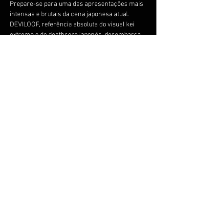
Prepare-se para uma das apresentações mais 
intensas e brutais da cena japonesa atual. 
DEVILOOF, referência absoluta do visual kei 
extremo e do deathcore japonês, desembarca 
em 2025 trazendo sua sonoridade agressiva, 
técnica impecável e presença de palco 
explosiva.
Com hits como “Devil’s Proof”, “Escape”, 
“Ruined” e o recente single “INSHU (因習)”, a 
banda celebra seu 10º aniversário marcando 
uma fase ainda mais consolidada.
Público limitado! Show intimista!
COMPRE NA PASSLINE: 
https://www.passline.com/eventos/deviloof-
em-sao-paulo